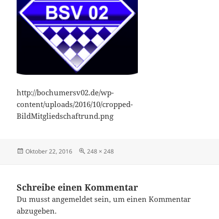
http://bochumersv02.de/wp-
content/uploads/2016/10/cropped-
BildMitgliedschaftrund.png
Veröffentlicht
Originalgröße
Oktober 22, 2016
248 × 248
am
Schreibe einen Kommentar
Du musst
angemeldet
sein, um einen Kommentar
abzugeben.