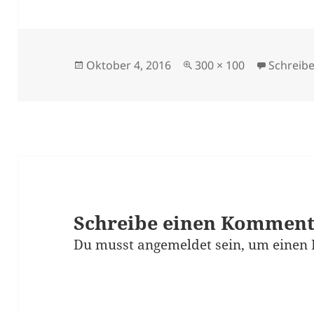
Veröffentlicht
Originalgröße
Oktober 4, 2016
300 × 100
Schreib
am
Schreibe einen Kommen
Du musst
angemeldet
sein, um einen