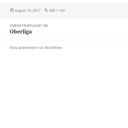
Veröffentlicht
Originalgröße
August 19, 2017
300 × 100
am
Beitragsnavigation
VERÖFFENTLICHT IN
Oberliga
Stolz präsentiert von WordPress