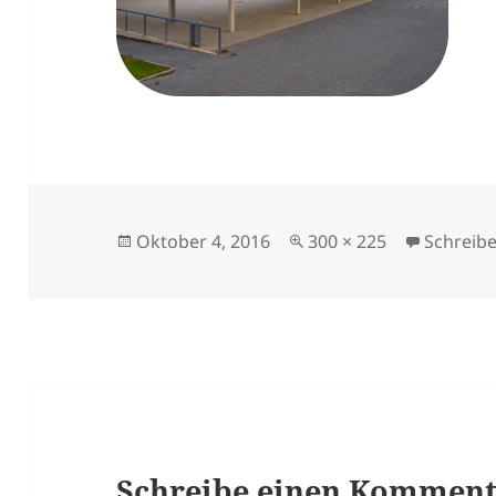
Veröffentlicht
Originalgröße
Oktober 4, 2016
300 × 225
Schreib
am
Schreibe einen Kommen