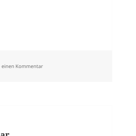
zu bildgesamtschulerund
e einen Kommentar
tar