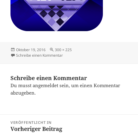
Veröffentlicht
Originalgröße
Oktober 19, 2016
300 × 225
am
zu bildterminerund
Schreibe einen Kommentar
Schreibe einen Kommentar
Du musst
angemeldet
sein, um einen Kommentar
abzugeben.
Beitragsnavigation
VERÖFFENTLICHT IN
Vorheriger Beitrag