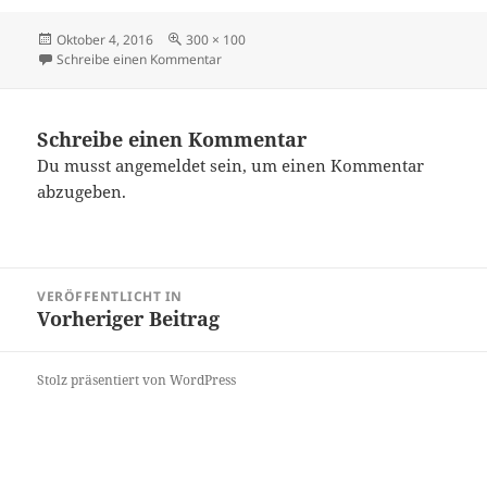
Veröffentlicht
Originalgröße
Oktober 4, 2016
300 × 100
am
zu linkschachde
Schreibe einen Kommentar
Schreibe einen Kommentar
Du musst
angemeldet
sein, um einen Kommentar
abzugeben.
Beitragsnavigation
VERÖFFENTLICHT IN
Vorheriger Beitrag
Stolz präsentiert von WordPress