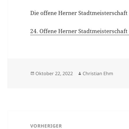
Die offene Herner Stadtmeisterschaft 
24. Offene Herner Stadtmeisterschaft
Veröffentlicht
Autor
Oktober 22, 2022
Christian Ehm
am
Beitragsnavigation
VORHERIGER