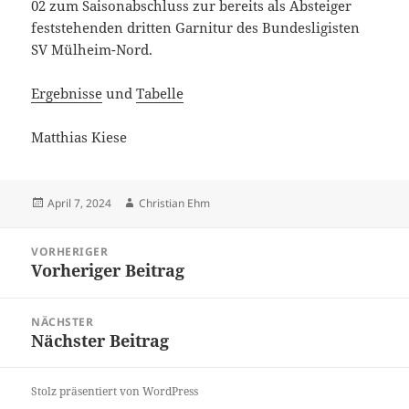
02 zum Saisonabschluss zur bereits als Absteiger
feststehenden dritten Garnitur des Bundesligisten
SV Mülheim-Nord.
Ergebnisse
und
Tabelle
Matthias Kiese
Veröffentlicht
Autor
April 7, 2024
Christian Ehm
am
Beitragsnavigation
VORHERIGER
Vorheriger Beitrag
Vorheriger
Beitrag:
NÄCHSTER
Nächster Beitrag
Nächster
Beitrag:
Stolz präsentiert von WordPress