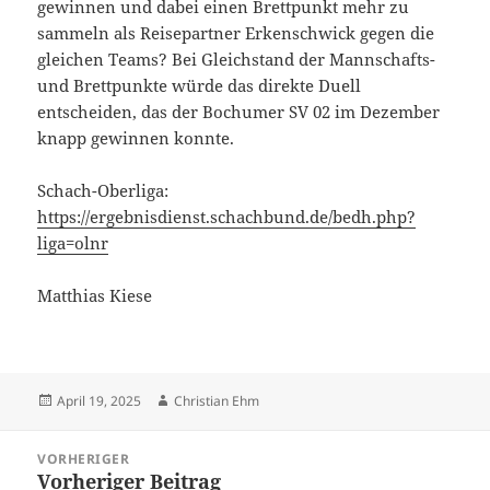
gewinnen und dabei einen Brettpunkt mehr zu
sammeln als Reisepartner Erkenschwick gegen die
gleichen Teams? Bei Gleichstand der Mannschafts-
und Brettpunkte würde das direkte Duell
entscheiden, das der Bochumer SV 02 im Dezember
knapp gewinnen konnte.
Schach-Oberliga:
https://ergebnisdienst.schachbund.de/bedh.php?
liga=olnr
Matthias Kiese
Veröffentlicht
Autor
April 19, 2025
Christian Ehm
am
Beitragsnavigation
VORHERIGER
Vorheriger Beitrag
Vorheriger