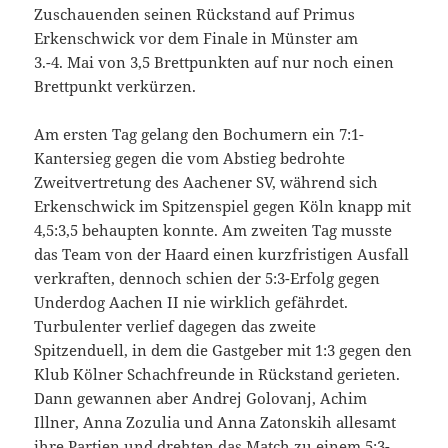
Zuschauenden seinen Rückstand auf Primus
Erkenschwick vor dem Finale in Münster am
3.-4. Mai von 3,5 Brettpunkten auf nur noch einen
Brettpunkt verkürzen.
Am ersten Tag gelang den Bochumern ein 7:1-
Kantersieg gegen die vom Abstieg bedrohte
Zweitvertretung des Aachener SV, während sich
Erkenschwick im Spitzenspiel gegen Köln knapp mit
4,5:3,5 behaupten konnte. Am zweiten Tag musste
das Team von der Haard einen kurzfristigen Ausfall
verkraften, dennoch schien der 5:3-Erfolg gegen
Underdog Aachen II nie wirklich gefährdet.
Turbulenter verlief dagegen das zweite
Spitzenduell, in dem die Gastgeber mit 1:3 gegen den
Klub Kölner Schachfreunde in Rückstand gerieten.
Dann gewannen aber Andrej Golovanj, Achim
Illner, Anna Zozulia und Anna Zatonskih allesamt
ihre Partien und drehten das Match zu einem 5:3-