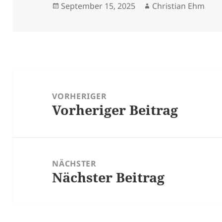
Veröffentlicht
Autor
September 15, 2025
Christian Ehm
am
Beitragsnavigation
VORHERIGER
Vorheriger Beitrag
Vorheriger
Beitrag:
NÄCHSTER
Nächster Beitrag
Nächster
Beitrag: