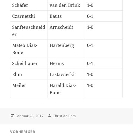
Schäfer
van den Brink
1-0
Czarnetzki
Bautz
0-1
Sanftenschneid
Arnscheidt
1-0
er
Mateo Diaz-
Hartenberg
0-1
Bone
Scheithauer
Herms
0-1
Ehm
Lastawiecki
1-0
Meiler
Harald Diaz-
1-0
Bone
Veröffentlicht
Autor
Februar 28, 2017
Christian Ehm
am
Beitragsnavigation
VORHERIGER